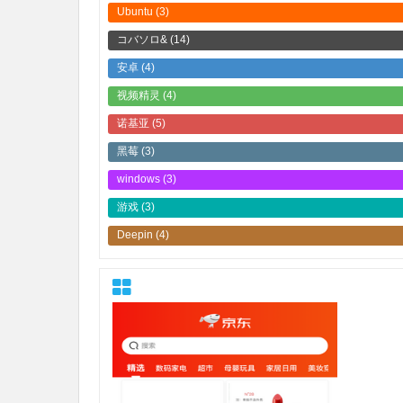
Ubuntu
(3)
コバソロ&
(14)
安卓
(4)
视频精灵
(4)
诺基亚
(5)
黑莓
(3)
windows
(3)
游戏
(3)
Deepin
(4)