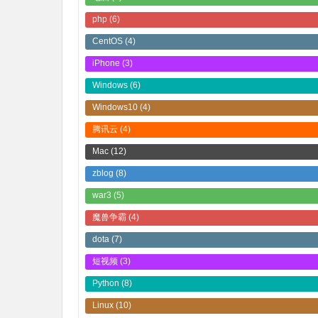
php
(6)
CentOS
(4)
iPhone
(3)
Windows
(6)
Windows10
(4)
腾讯云
(4)
Mac
(12)
zblog
(8)
war3
(5)
魔兽争霸
(4)
dota
(7)
短视频
(3)
Python
(8)
Linux
(10)