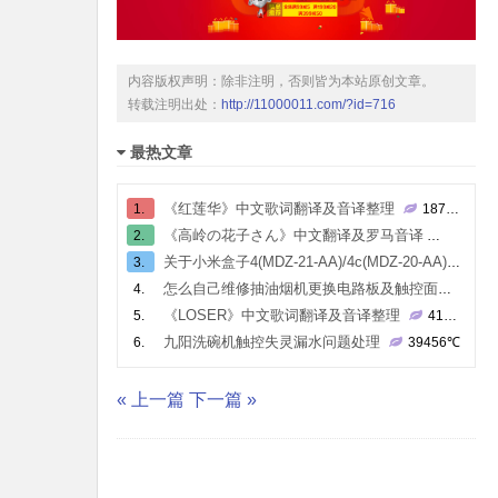
内容版权声明：除非注明，否则皆为本站原创文章。
转载注明出处：
http://11000011.com/?id=716
最热文章
《红莲华》中文歌词翻译及音译整理
1.
187804
℃
《高岭の花子さん》中文翻译及罗马音译
2.
80678
关于小米盒子4(MDZ-21-AA)/4c(MDZ-20-AA)的root
3.
怎么自己维修抽油烟机更换电路板及触控面板
4.
43
《LOSER》中文歌词翻译及音译整理
5.
41305
℃
九阳洗碗机触控失灵漏水问题处理
6.
39456
℃
« 上一篇
下一篇 »