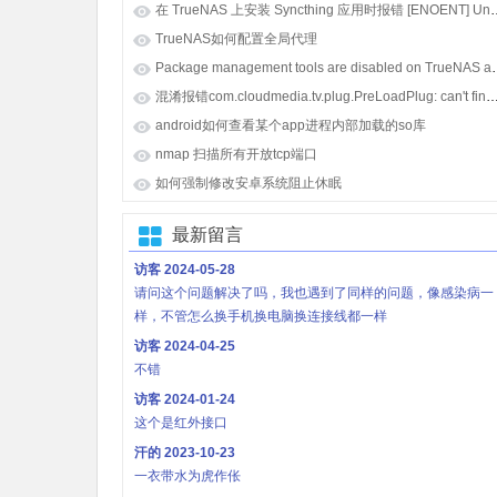
在 TrueNAS 上安装 Syncthing 应用时报错 [E
TrueNAS如何配置全局代理
Package management tools
混淆报错com.cloudmedia.tv.plug.PreLoadPlug: can't find referenced class java.lang.i
android如何查看某个app进程内部加载的so库
nmap 扫描所有开放tcp端口
如何强制修改安卓系统阻止休眠
最新留言
访客
2024-05-28
请问这个问题解决了吗，我也遇到了同样的问题，像感染病一
样，不管怎么换手机换电脑换连接线都一样
访客
2024-04-25
不错
访客
2024-01-24
这个是红外接口
汗的
2023-10-23
一衣带水为虎作伥