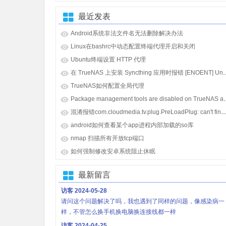
最近发表
Android系统非法文件名无法删除解决办法
Linux在bashrc中动态配置终端代理开启和关闭
Ubuntu终端设置 HTTP 代理
在 TrueNAS 上安装 Syncthing 应用时报错 [E
TrueNAS如何配置全局代理
Package management tools
混淆报错com.cloudmedia.tv.plug.PreLoadPlug: can't find referenced class java.lang.i
android如何查看某个app进程内部加载的so库
nmap 扫描所有开放tcp端口
如何强制修改安卓系统阻止休眠
最新留言
访客
2024-05-28
请问这个问题解决了吗，我也遇到了同样的问题，像感染病一
样，不管怎么换手机换电脑换连接线都一样
访客
2024-04-25