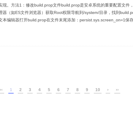
方法1：修改build.prop文件build.prop是安卓系统的重要配置文
如ES文件浏览器）获取Root权限导航到/system/目录，找到build.
打开build.prop在文件末尾添加：persist.sys.screen_on=1保存
‹‹
1
2
3
4
5
6
7
8
9
10
›
››