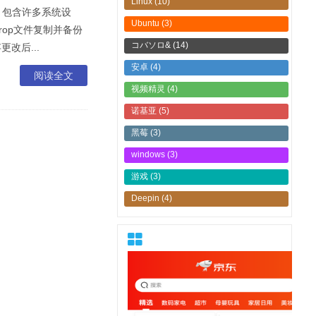
Linux
(10)
件，包含许多系统设
Ubuntu
(3)
prop文件复制并备份
コバソロ&
(14)
更改后...
安卓
(4)
阅读全文
视频精灵
(4)
诺基亚
(5)
黑莓
(3)
windows
(3)
游戏
(3)
Deepin
(4)