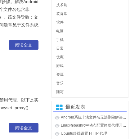
骤。解决Android
技术坑
一个文件名包含非
装备库
字符）。该文件导致：文
软件
类问题常见于文件系统
电脑
手机
阅读全文
日常
优惠
游戏
资源
音乐
随写
或禁用代理。以下是实
最近发表
set_proxy()
Android系统非法文件名无法删除解决办法
Linux在bashrc中动态配置终端代理开启和关闭
阅读全文
Ubuntu终端设置 HTTP 代理