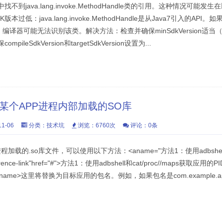
到java.lang.invoke.MethodHandle类的引用。这种情况可能
低：java.lang.invoke.MethodHandle是从Java7引入的API
，编译器可能无法识别该类。解决方法：检查并确保minSdkVersion适当（
eSdkVersion和targetSdkVersion设置为...
看某个APP进程内部加载的SO库
1-06
分类：
技术坑
浏览：6760次
评论：0条
进程加载的.so库文件，可以使用以下方法：˂aname="方法1：使用adbshel
reference-link"href="#"˃方法1：使用adbshell和cat/proc//maps获取应用的P
ackage_name>这里将替换为目标应用的包名。例如，如果包名是com.example