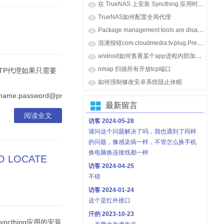
在 TrueNAS 上安装 Syncthing 应用时报错 [ENOENT] Unable to locate 'syncthing'
TrueNAS如何配置全局代理
Package management tools are disabled on TrueNAS appliances.
混淆报错com.cloudmedia.tv.plug.PreLoadPlug: can't find referenced class java.lang.invoke.MethodHandle
android如何查看某个app进程内部加载的so库
nmap 扫描所有开放tcp端口
TTP代理如果只需要
如何强制修改安卓系统阻止休眠
rname:password@proxy_address:port"exportftp_proxy="http://usernam.
最新留言
阅读全文
访客
2024-05-28
请问这个问题解决了吗，我也遇到了同样
的问题，像感染病一样，不管怎么换手机
换电脑换连接线都一样
O LOCATE
访客
2024-04-25
不错
访客
2024-01-24
这个是红外接口
汗的
2023-10-23
Syncthing应用的安装