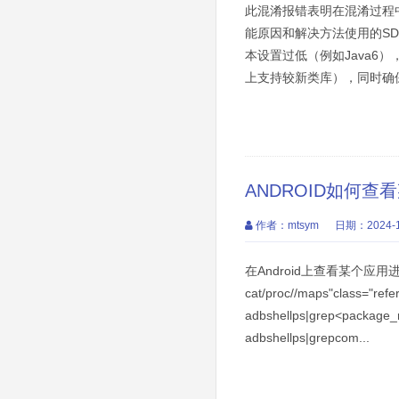
此混淆报错表明在混淆过程中找不
能原因和解决方法使用的SDK版本过
本设置过低（例如Java6）
上支持较新类库），同时确保compil
ANDROID如何查
作者：mtsym
日期：2024-1
在Android上查看某个应用
cat/proc//maps"class="
adbshellps|grep<p
adbshellps|grepcom...