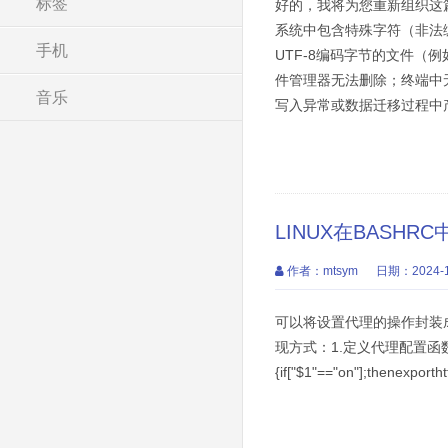
标签
好的，我将为您重新组织这篇
系统中包含特殊字符（非法编码
手机
UTF-8编码字节的文件（例
件管理器无法删除；终端中
音乐
写入异常或数据迁移过程中产生
LINUX在BASH
作者：mtsym
日期：2024-1
可以将设置代理的操作封装成
现方式：1.定义代理配置函数在~/.b
{if["$1"=="on"];thenexpor