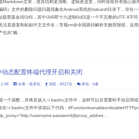
Markdown文章，使其结构更清晰、逻辑更连贯，同时保留所有核心操作步
）文件的删除问题问题现象在Android系统的/sdcard/目录下，存在
如股票基金词\345，其中\345即十六进制0xE5是一个不完整的UTF-8
无法直接复制粘贴中文文件名；常规rm命令因路径解析失败而报错。这
的“幽...
RC中动态配置终端代理开启和关闭
1-06
分类：
技术坑
浏览：6527次
评论：0条
一个函数，并将其放入~/.bashrc文件中，这样可以在需要时手动启用
ashrc文件中添加以下代码：#FunctiontoenableordisableHTTPproxy
thttp_proxy="http://username:password@proxy_addres...