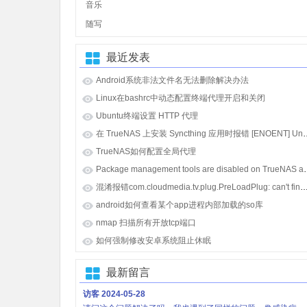
音乐
随写
最近发表
Android系统非法文件名无法删除解决办法
Linux在bashrc中动态配置终端代理开启和关闭
Ubuntu终端设置 HTTP 代理
在 TrueNAS 上安装 Syncthing 应用时报错 [E
TrueNAS如何配置全局代理
Package management tools
混淆报错com.cloudmedia.tv.plug.PreLoadPlug: can't find referenced class java.lang.i
android如何查看某个app进程内部加载的so库
nmap 扫描所有开放tcp端口
如何强制修改安卓系统阻止休眠
最新留言
访客
2024-05-28