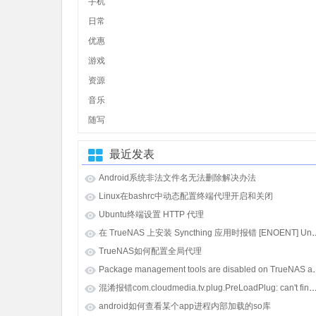
手机
日常
优惠
游戏
资源
音乐
随写
最近发表
Android系统非法文件名无法删除解决办法
Linux在bashrc中动态配置终端代理开启和关闭
Ubuntu终端设置 HTTP 代理
在 TrueNAS 上安装 Syncthing 应用时报错 [E
TrueNAS如何配置全局代理
Package management tools
混淆报错com.cloudmedia.tv.plug.PreLoadPlug: can't find referenced class java.lang.i
android如何查看某个app进程内部加载的so库