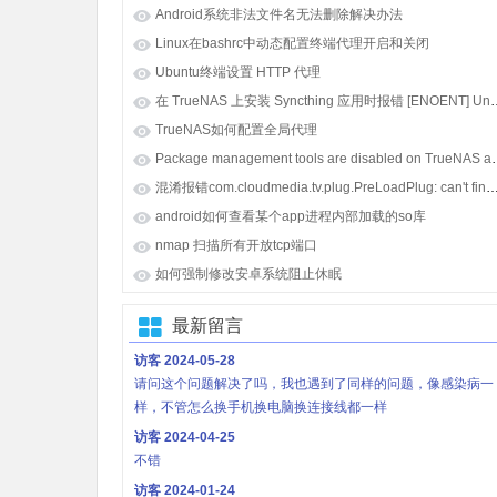
Android系统非法文件名无法删除解决办法
Linux在bashrc中动态配置终端代理开启和关闭
Ubuntu终端设置 HTTP 代理
在 TrueNAS 上安装 Syncthing 应用时报错 [E
TrueNAS如何配置全局代理
Package management tools
混淆报错com.cloudmedia.tv.plug.PreLoadPlug: can't find referenced class java.lang.i
android如何查看某个app进程内部加载的so库
nmap 扫描所有开放tcp端口
如何强制修改安卓系统阻止休眠
最新留言
访客
2024-05-28
请问这个问题解决了吗，我也遇到了同样的问题，像感染病一
样，不管怎么换手机换电脑换连接线都一样
访客
2024-04-25
不错
访客
2024-01-24