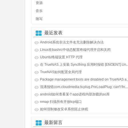
资源
音乐
随写
最近发表
Android系统非法文件名无法删除解决办法
Linux在bashrc中动态配置终端代理开启和关闭
Ubuntu终端设置 HTTP 代理
在 TrueNAS 上安装 Syncthing 应用时报错 [E
TrueNAS如何配置全局代理
Package management tools
混淆报错com.cloudmedia.tv.plug.PreLoadPlug: can't find referenced class java.lang.i
android如何查看某个app进程内部加载的so库
nmap 扫描所有开放tcp端口
如何强制修改安卓系统阻止休眠
最新留言