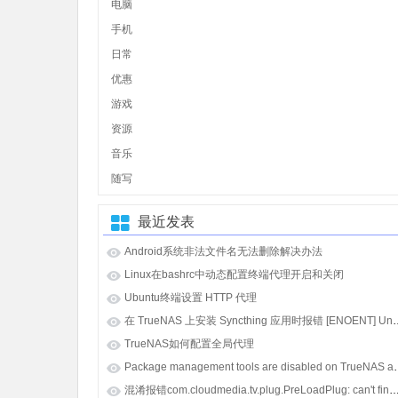
电脑
手机
日常
优惠
游戏
资源
音乐
随写
最近发表
Android系统非法文件名无法删除解决办法
Linux在bashrc中动态配置终端代理开启和关闭
Ubuntu终端设置 HTTP 代理
在 TrueNAS 上安装 Syncthing 应用时报错 [E
TrueNAS如何配置全局代理
Package management tools
混淆报错com.cloudmedia.tv.plug.PreLoadPlug: can't find referenced class java.lang.i