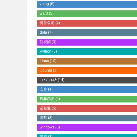
zblog
(8)
war3
(5)
魔兽争霸
(4)
dota
(7)
短视频
(3)
Python
(8)
Linux
(10)
Ubuntu
(3)
コバソロ&
(14)
安卓
(4)
视频精灵
(4)
诺基亚
(5)
黑莓
(3)
windows
(3)
游戏
(3)