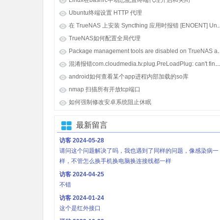
Linux在bashrc中动态配置终端代理开启和关闭
Ubuntu终端设置 HTTP 代理
在 TrueNAS 上安装 Syncthing 应用时报错 [E
TrueNAS如何配置全局代理
Package management tools
混淆报错com.cloudmedia.tv.plug.PreLoadPlug: can't find referenced class java.lang.i
android如何查看某个app进程内部加载的so库
nmap 扫描所有开放tcp端口
如何强制修改安卓系统阻止休眠
最新留言
访客
2024-05-28
请问这个问题解决了吗，我也遇到了同样的问题，像感染病一
样，不管怎么换手机换电脑换连接线都一样
访客
2024-04-25
不错
访客
2024-01-24
这个是红外接口