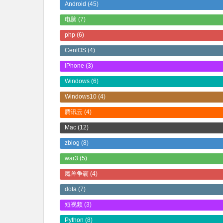
Android
(45)
电脑
(7)
php
(6)
CentOS
(4)
iPhone
(3)
Windows
(6)
Windows10
(4)
腾讯云
(4)
Mac
(12)
zblog
(8)
war3
(5)
魔兽争霸
(4)
dota
(7)
短视频
(3)
Python
(8)