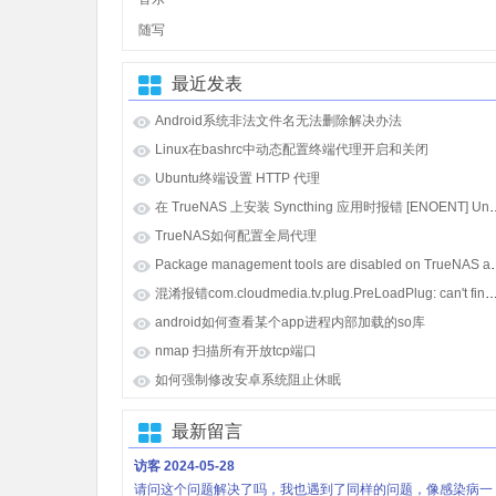
随写
最近发表
Android系统非法文件名无法删除解决办法
Linux在bashrc中动态配置终端代理开启和关闭
Ubuntu终端设置 HTTP 代理
在 TrueNAS 上安装 Syncthing 应用时报错 [E
TrueNAS如何配置全局代理
Package management tools
混淆报错com.cloudmedia.tv.plug.PreLoadPlug: can't find referenced class java.lang.i
android如何查看某个app进程内部加载的so库
nmap 扫描所有开放tcp端口
如何强制修改安卓系统阻止休眠
最新留言
访客
2024-05-28
请问这个问题解决了吗，我也遇到了同样的问题，像感染病一