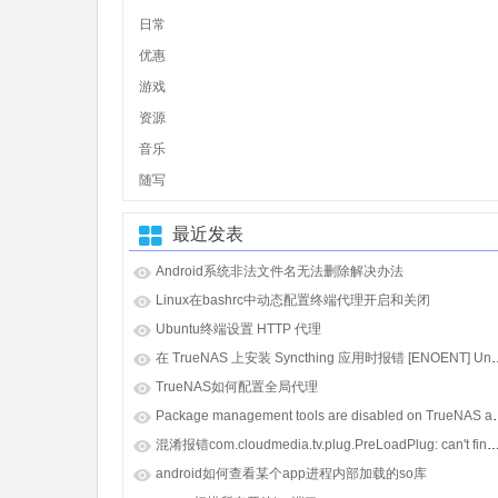
日常
优惠
游戏
资源
音乐
随写
最近发表
Android系统非法文件名无法删除解决办法
Linux在bashrc中动态配置终端代理开启和关闭
Ubuntu终端设置 HTTP 代理
在 TrueNAS 上安装 Syncthing 应用时报错 [E
TrueNAS如何配置全局代理
Package management tools
混淆报错com.cloudmedia.tv.plug.PreLoadPlug: can't find referenced class java.lang.i
android如何查看某个app进程内部加载的so库