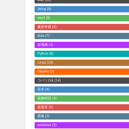
Mac
(12)
zblog
(8)
war3
(5)
魔兽争霸
(4)
dota
(7)
短视频
(3)
Python
(8)
Linux
(10)
Ubuntu
(3)
コバソロ&
(14)
安卓
(4)
视频精灵
(4)
诺基亚
(5)
黑莓
(3)
windows
(3)