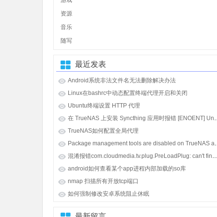
游戏
资源
音乐
随写
最近发表
Android系统非法文件名无法删除解决办法
Linux在bashrc中动态配置终端代理开启和关闭
Ubuntu终端设置 HTTP 代理
在 TrueNAS 上安装 Syncthing 应用时报错 [E
TrueNAS如何配置全局代理
Package management tools
混淆报错com.cloudmedia.tv.plug.PreLoadPlug: can't find referenced class java.lang.i
android如何查看某个app进程内部加载的so库
nmap 扫描所有开放tcp端口
如何强制修改安卓系统阻止休眠
最新留言