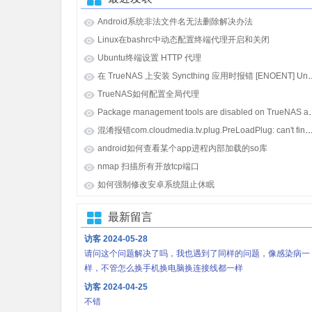
Android系统非法文件名无法删除解决办法
Linux在bashrc中动态配置终端代理开启和关闭
Ubuntu终端设置 HTTP 代理
在 TrueNAS 上安装 Syncthing 应用时报错 [E
TrueNAS如何配置全局代理
Package management tools
混淆报错com.cloudmedia.tv.plug.PreLoadPlug: can't find referenced class java.lang.i
android如何查看某个app进程内部加载的so库
nmap 扫描所有开放tcp端口
如何强制修改安卓系统阻止休眠
最新留言
访客
2024-05-28
请问这个问题解决了吗，我也遇到了同样的问题，像感染病一
样，不管怎么换手机换电脑换连接线都一样
访客
2024-04-25
不错