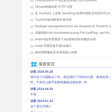
Linux在bashrc中动态配置终端代理开启和关闭
Ubuntu终端设置 HTTP 代理
在 TrueNAS 上安装 Syncthing 应用时报错 [E
TrueNAS如何配置全局代理
Package management tools
混淆报错com.cloudmedia.tv.plug.PreLoadPlug: can't find referenced class java.lang.i
android如何查看某个app进程内部加载的so库
nmap 扫描所有开放tcp端口
如何强制修改安卓系统阻止休眠
最新留言
访客
2024-05-28
请问这个问题解决了吗，我也遇到了同样的问题，像感染病一
样，不管怎么换手机换电脑换连接线都一样
访客
2024-04-25
不错
访客
2024-01-24
这个是红外接口