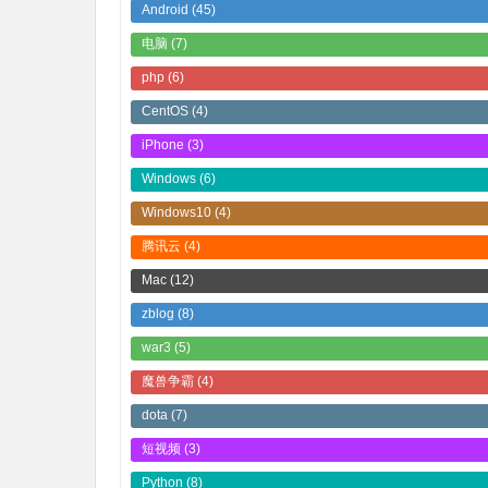
Android
(45)
电脑
(7)
php
(6)
CentOS
(4)
iPhone
(3)
Windows
(6)
Windows10
(4)
腾讯云
(4)
Mac
(12)
zblog
(8)
war3
(5)
魔兽争霸
(4)
dota
(7)
短视频
(3)
Python
(8)