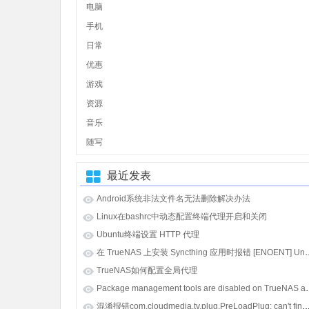
电脑
手机
日常
优惠
游戏
资源
音乐
随写
最近发表
Android系统非法文件名无法删除解决办法
Linux在bashrc中动态配置终端代理开启和关闭
Ubuntu终端设置 HTTP 代理
在 TrueNAS 上安装 Syncthing 应用时报错 [E
TrueNAS如何配置全局代理
Package management tools
混淆报错com.cloudmedia.tv.plug.PreLoadPlug: can't find referenced class java.lang.i