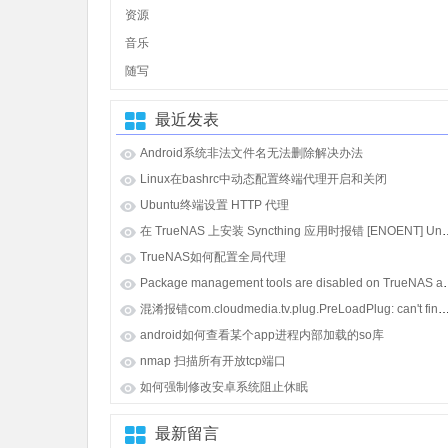
资源
音乐
随写
最近发表
Android系统非法文件名无法删除解决办法
Linux在bashrc中动态配置终端代理开启和关闭
Ubuntu终端设置 HTTP 代理
在 TrueNAS 上安装 Syncthing 应用时报错 [E
TrueNAS如何配置全局代理
Package management tools
混淆报错com.cloudmedia.tv.plug.PreLoadPlug: can't find referenced class java.lang.i
android如何查看某个app进程内部加载的so库
nmap 扫描所有开放tcp端口
如何强制修改安卓系统阻止休眠
最新留言