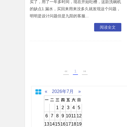
买了，用了一年多时间，现在开始吐槽，这款洗碗机
的缺点1.漏水，买回来用来没多久就发现这个问题，
明明是设计问题但是九阳的客服...
阅读全文
‹‹
1
››
«
2026年7月
»
一
二
三
四
五
六
日
1
2
3
4
5
6
7
8
9
10
11
12
13
14
15
16
17
18
19