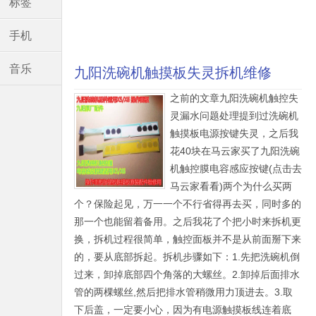
标签
手机
音乐
九阳洗碗机触摸板失灵拆机维修
之前的文章九阳洗碗机触控失
灵漏水问题处理提到过洗碗机
触摸板电源按键失灵，之后我
花40块在马云家买了九阳洗碗
机触控膜电容感应按键(点击去
马云家看看)两个为什么买两
个？保险起见，万一一个不行省得再去买，同时多的
那一个也能留着备用。之后我花了个把小时来拆机更
换，拆机过程很简单，触控面板并不是从前面掰下来
的，要从底部拆起。拆机步骤如下：1.先把洗碗机倒
过来，卸掉底部四个角落的大螺丝。2.卸掉后面排水
管的两棵螺丝,然后把排水管稍微用力顶进去。3.取
下后盖，一定要小心，因为有电源触摸板线连着底