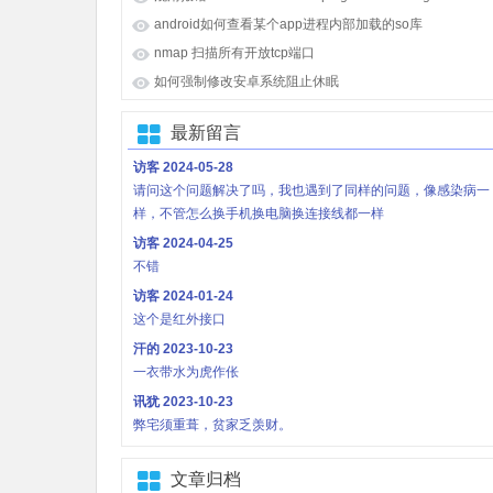
android如何查看某个app进程内部加载的so库
nmap 扫描所有开放tcp端口
如何强制修改安卓系统阻止休眠
最新留言
访客
2024-05-28
请问这个问题解决了吗，我也遇到了同样的问题，像感染病一
样，不管怎么换手机换电脑换连接线都一样
访客
2024-04-25
不错
访客
2024-01-24
这个是红外接口
汗的
2023-10-23
一衣带水为虎作伥
讯犹
2023-10-23
弊宅须重葺，贫家乏羡财。
文章归档